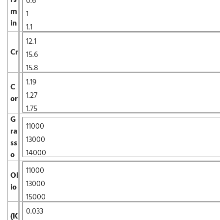
m
in
Cr
C
or
G
ra
ss
o
Ol
io
(K