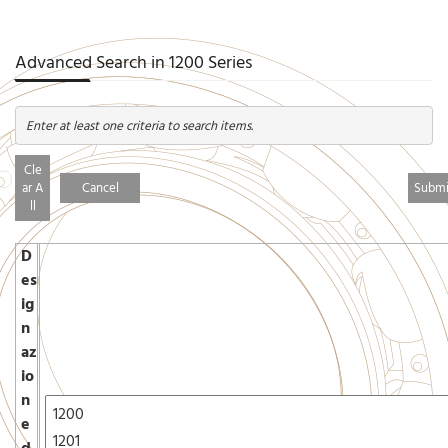
Advanced Search in 1200 Series
Enter at least one criteria to search items.
Cle
ar A
Cancel
ll
D
es
ig
n
az
io
n
e