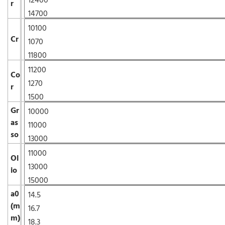
r
Cr
Co
r
Gr
as
so
Ol
io
a0
(m
m)