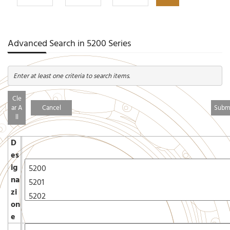
Advanced Search in 5200 Series
Enter at least one criteria to search items.
Cle
ar A
Cancel
ll
D
es
ig
na
zi
on
e