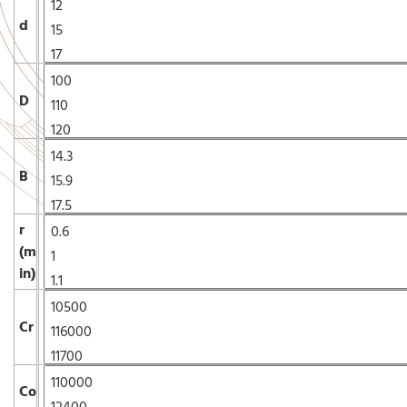
d
D
B
r
(m
in)
Cr
Co