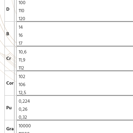
D
B
Cr
Cor
Pu
Gra