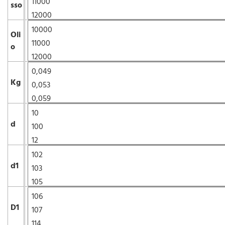
sso
Oli
o
Kg
d
d1
D1