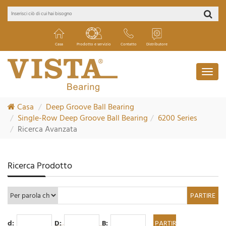
Casa
Prodotto e servizio
Contatto
Distributore
Casa
Deep Groove Ball Bearing
Single-Row Deep Groove Ball Bearing
6200 Series
Ricerca Avanzata
Ricerca Prodotto
d:
D:
B: