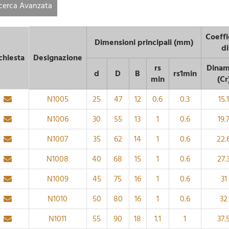
cerca Avanzata
Coeffi
Dimensioni principali (mm)
di
chiesta
Designazione
rs
Dinam
d
D
B
rs1min
min
(Cr
N1005
25
47
12
0.6
0.3
15.
N1006
30
55
13
1
0.6
19.
N1007
35
62
14
1
0.6
22.
N1008
40
68
15
1
0.6
27.
N1009
45
75
16
1
0.6
31
N1010
50
80
16
1
0.6
32
N1011
55
90
18
1.1
1
37.