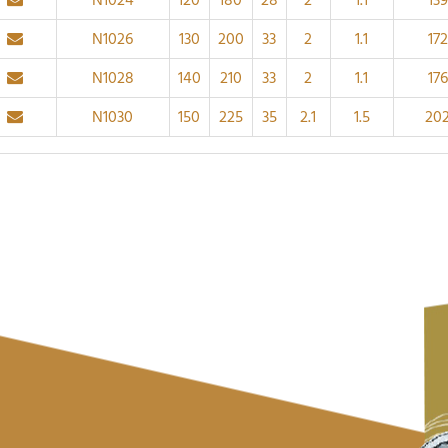
N1024
120
180
28
2
1.1
139
N1026
130
200
33
2
1.1
172
N1028
140
210
33
2
1.1
176
N1030
150
225
35
2.1
1.5
20