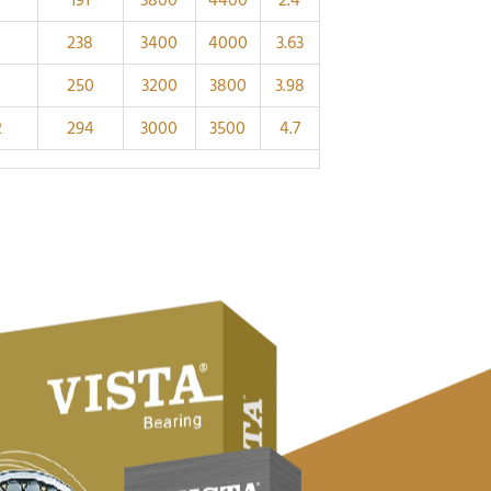
191
3800
4400
2.4
238
3400
4000
3.63
250
3200
3800
3.98
2
294
3000
3500
4.7