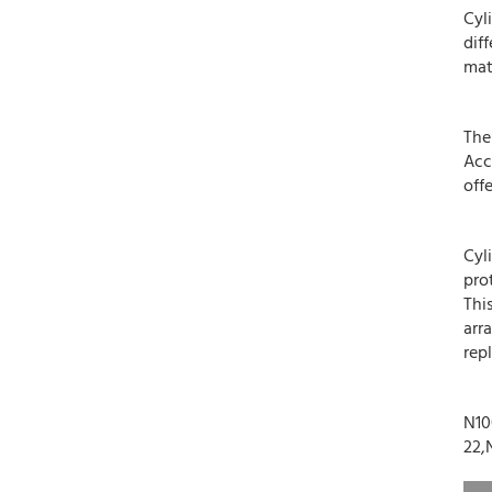
Cyl
dif
mate
The
Acc
offe
Cyl
pro
Thi
arr
rep
N10
22,