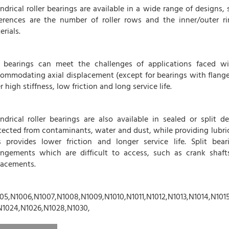
indrical roller bearings are available in a wide range of designs,
ferences are the number of roller rows and the inner/outer r
rials.
 bearings can meet the challenges of applications faced wi
ommodating axial displacement (except for bearings with flanges
r high stiffness, low friction and long service life.
indrical roller bearings are also available in sealed or split de
tected from contaminants, water and dust, while providing lubri
s provides lower friction and longer service life. Split bea
angements which are difficult to access, such as crank shaf
lacements.
05,N1006,N1007,N1008,N1009,N1010,N1011,N1012,N1013,N1014,N1015
N1024,N1026,N1028,N1030,