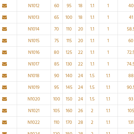
N1012
60
95
18
1.1
1
40
N1013
65
100
18
1.1
1
41
N1014
70
110
20
1.1
1
58.
N1015
75
115
20
1.1
1
60
N1016
80
125
22
1.1
1
72.
N1017
85
130
22
1.1
1
74.
N1018
90
140
24
1.5
1.1
88
N1019
95
145
24
1.5
1.1
90.
N1020
100
150
24
1.5
1.1
93
N1021
105
160
26
2
1.1
10
N1022
110
170
28
2
1.1
131