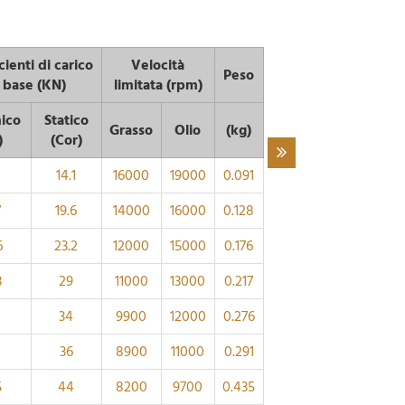
cienti di carico
Velocità
Peso
 base (KN)
limitata (rpm)
ico
Statico
Grasso
Olio
(kg)
)
(Cor)
1
14.1
16000
19000
0.091
7
19.6
14000
16000
0.128
6
23.2
12000
15000
0.176
3
29
11000
13000
0.217
34
9900
12000
0.276
36
8900
11000
0.291
5
44
8200
9700
0.435