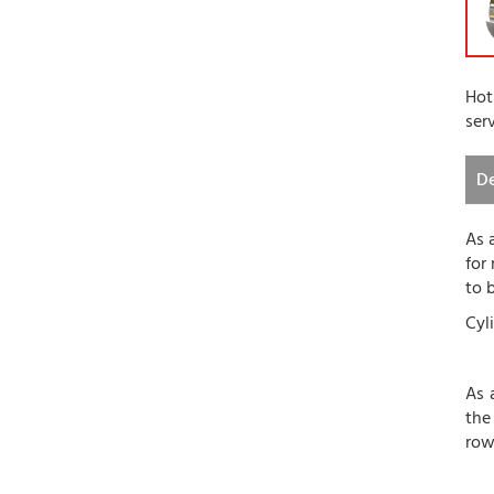
Hot
ser
De
As 
for
to 
Cyl
As
th
row