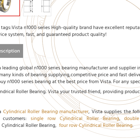
 tags:Vista n1000 series High-quality brand have excellent reputa
vice system, fast, and guaranteed product quality!
scription
a leading global n1000 series bearing manufacturer and supplier i
 many kinds of bearing supplying,competitive price and fast deliv
buy n1000 series bearing at the best price from Vista. For any spe
indrical Roller Bearing. Vista your trusted friend, providing produc
 a
Cylindrical Roller Bearing manufacturer
, Vista supplies the fol
e customers:
single row Cylindrical Roller Bearing
,
double
 Cylindrical Roller Bearing,
four row Cylindrical Roller Bearing
.