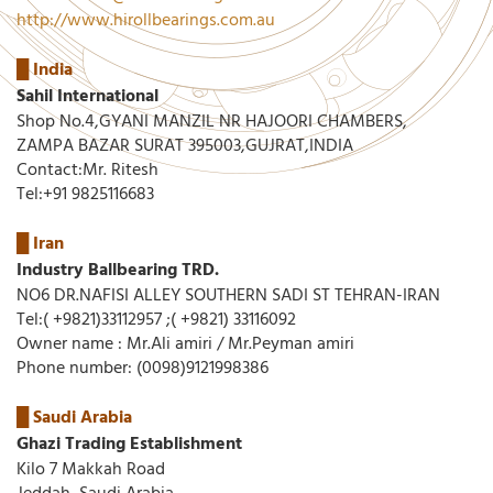
http://www.hirollbearings.com.au
█
India
Sahil International
Shop No.4,GYANI MANZIL NR HAJOORI CHAMBERS,
ZAMPA BAZAR SURAT 395003,GUJRAT,INDIA
Contact:Mr. Ritesh
Tel:+91 9825116683
█ Iran
Industry Ballbearing TRD.
NO6 DR.NAFISI ALLEY SOUTHERN SADI ST TEHRAN-IRAN
Tel:( +9821)33112957 ;( +9821) 33116092
Owner name : Mr.Ali amiri / Mr.Peyman amiri
Phone number: (0098)9121998386
█ Saudi Arabia
Ghazi Trading Establishment
Kilo 7 Makkah Road