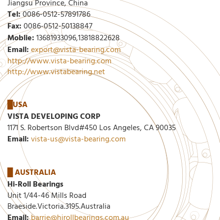
Jiangsu Province, China
Tel:
0086-0512-57891786
Fax:
0086-0512-50138847
Moblie:
13681933096,13818822628
Email:
export@vista-bearing.com
http://www.vista-bearing.com
http://www.vistabearing.net
█
USA
VISTA DEVELOPING CORP
1171 S. Robertson Blvd#450 Los Angeles, CA 90035
Email:
vista-us@vista-bearing.com
█
AUSTRALIA
Hi-Roll Bearings
Unit 1/44-46 Mills Road
Braeside.Victoria.3195.Australia
Email:
barrie@hirollbearings.com.au