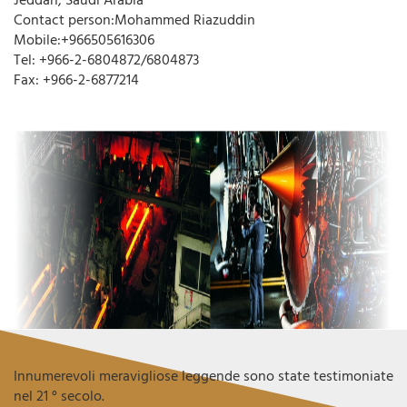
Jeddah, Saudi Arabia
Contact person:Mohammed Riazuddin
Mobile:+966505616306
Tel: +966-2-6804872/6804873
Fax: +966-2-6877214
Innumerevoli meravigliose leggende sono state testimoniate
nel 21 ° secolo.